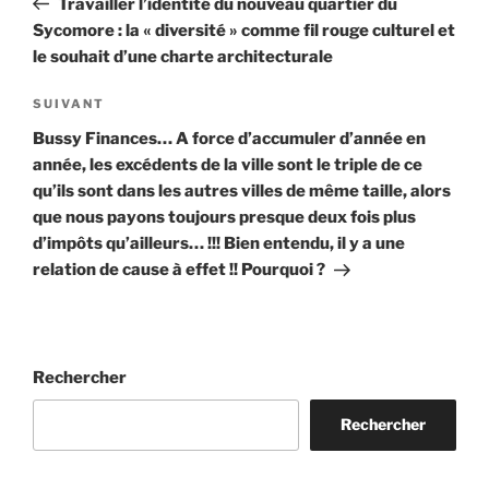
Travailler l’identité du nouveau quartier du
l’article
Sycomore : la « diversité » comme fil rouge culturel et
le souhait d’une charte architecturale
Article
SUIVANT
suivant
Bussy Finances… A force d’accumuler d’année en
année, les excédents de la ville sont le triple de ce
qu’ils sont dans les autres villes de même taille, alors
que nous payons toujours presque deux fois plus
d’impôts qu’ailleurs… !!! Bien entendu, il y a une
relation de cause à effet !! Pourquoi ?
Rechercher
Rechercher