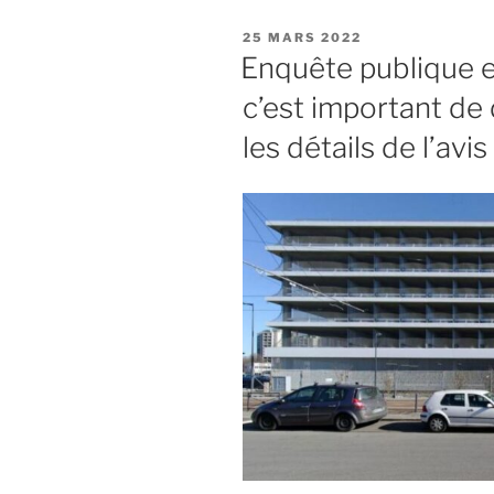
PUBLIÉ
25 MARS 2022
LE
Enquête publique et
c’est important de 
les détails de l’av