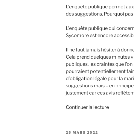
L’enquête publique permet aux c
des suggestions. Pourquoi pas
L’enquête publique qui concerne
Sycomore est encore accessibl
Il ne faut jamais hésiter à donn
Cela prend quelques minutes vi
publiques, les craintes que l’on
pourraient potentiellement faire
d’obligation légale pour la mar
suggestions mais – en principe –
justement car ces avis reflètent
de
Continuer la lecture
« Enquête
publique
et
PUBLIÉ
25 MARS 2022