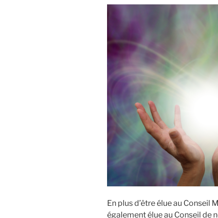
la
situation
de
notre
ville »
En plus d’être élue au Conseil 
également élue au Conseil de 