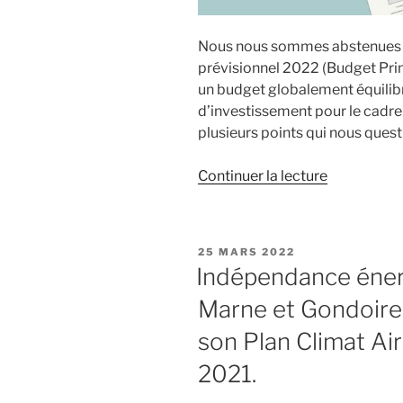
futures
enquêtes
Nous nous sommes abstenues l
et
prévisionnel 2022 (Budget Primi
réunions
un budget globalement équilibré
publiques
d’investissement pour le cadre 
»
plusieurs points qui nous quest
de
Continuer la lecture
« Bussy
Finances :
quelques
PUBLIÉ
25 MARS 2022
chiffres
LE
Indépendance énerg
clés
Marne et Gondoire,
pour
comprendr
son Plan Climat Ai
en
2021.
3
minutes