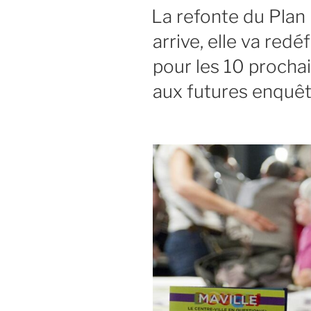
parking
LE
La refonte du Plan
silo :
arrive, elle va redé
pourquoi
c’est
pour les 10 prochai
important
aux futures enquêt
de
donner
son
avis !
Voici
les
détails
de
l’avis
que
nous
avons
rendu… »