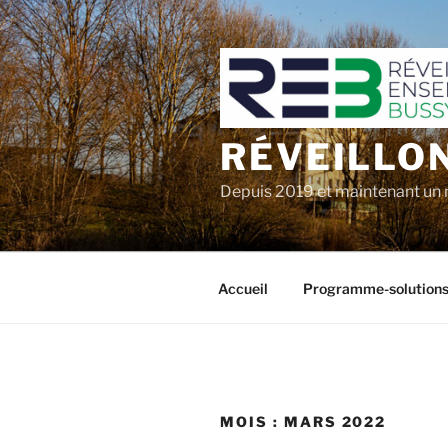
Aller
au
contenu
principal
RÉVEILLO
Depuis 2019 et maintenant un 
Accueil
Programme-solution
MOIS :
MARS 2022