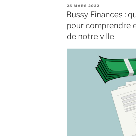
du
PUBLIÉ
25 MARS 2022
Plan
LE
Bussy Finances : qu
Local
pour comprendre en
d’Urbanis
arrive,
de notre ville
elle
va
redéfinir
notre
cadre
de
vie
pour
les
10
prochaines
années :
participez
aux