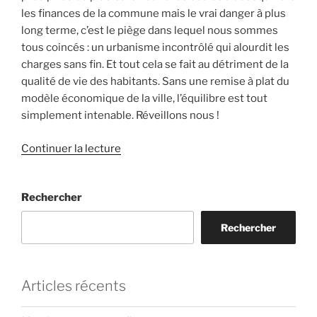
les finances de la commune mais le vrai danger à plus
long terme, c’est le piège dans lequel nous sommes
tous coincés : un urbanisme incontrôlé qui alourdit les
charges sans fin. Et tout cela se fait au détriment de la
qualité de vie des habitants. Sans une remise à plat du
modèle économique de la ville, l’équilibre est tout
simplement intenable. Réveillons nous !
de
Continuer la lecture
« Le
surendettement
Rechercher
de
Bussy-
Rechercher
Saint-
Georges
stagne…
malgré
Articles récents
les