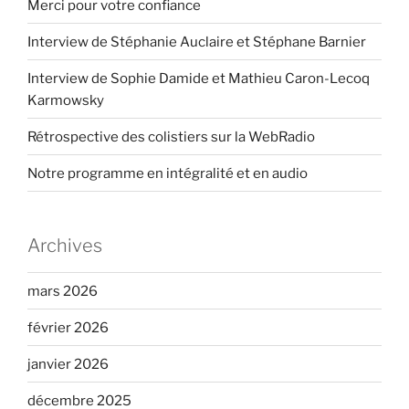
engagements
Merci pour votre confiance
électoraux
Interview de Stéphanie Auclaire et Stéphane Barnier
de
notre
Interview de Sophie Damide et Mathieu Caron-Lecoq
maire
Karmowsky
en
2020 ! A
Rétrospective des colistiers sur la WebRadio
quand
Notre programme en intégralité et en audio
une
vraie
réflexion
en
Archives
profondeur
pour
mars 2026
sortir
février 2026
de
ce
janvier 2026
piège… »
décembre 2025