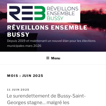
Aller
au
contenu
principal
RÉVEILLONS ENSEMBLE
BUSSY
Depuis 2019 et maintenant un nouvel élan pour les élections
municipales mars 2026
Menu
MOIS :
JUIN 2025
PUBLIÉ
11 JUIN 2025
LE
Le surendettement de Bussy-Saint-
Georges stagne… malgré les