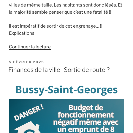
villes de même taille. Les habitants sont donc lésés. Et
! »
la majorité semble penser que c’est une fatalité !!
Il est impératif de sortir de cet engrenage… !!!
Explications
de
Continuer la lecture
« Moins
de
PUBLIÉ
5 FÉVRIER 2025
LE
service,
Finances de la ville : Sortie de route ?
Moins
d’investissements
généraux…
Mais
où
passe
notre
argent
à