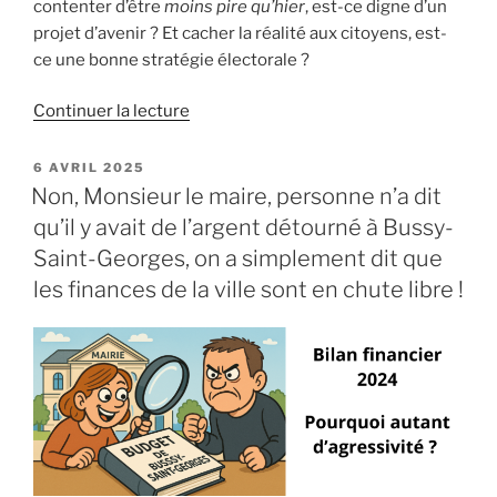
contenter d’être
moins pire qu’hier
, est-ce digne d’un
projet d’avenir ? Et cacher la réalité aux citoyens, est-
ce une bonne stratégie électorale ?
de
Continuer la lecture
« Le
maire
PUBLIÉ
6 AVRIL 2025
LE
de
Non, Monsieur le maire, personne n’a dit
Bussy-
qu’il y avait de l’argent détourné à Bussy-
Saint-
Saint-Georges, on a simplement dit que
Georges
les finances de la ville sont en chute libre !
cherche
à
valoriser
son
bilan
financier
pour
démarrer