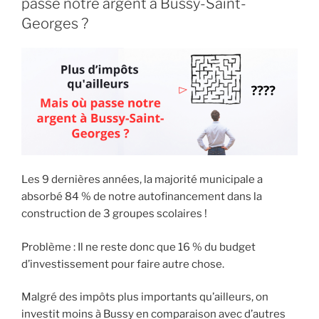
passe notre argent à Bussy-Saint-
associations
Georges ?
de
Bussy-
Saint-
Georges
sacrifiée
et
un
budget
disproportionné,
Les 9 dernières années, la majorité municipale a
tout
absorbé 84 % de notre autofinancement dans la
ça
construction de 3 groupes scolaires !
pour
la
Problème : Il ne reste donc que 16 % du budget
promotion
d’investissement pour faire autre chose.
du
e-
Malgré des impôts plus importants qu’ailleurs, on
sport
investit moins à Bussy en comparaison avec d’autres
professionnel