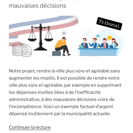
la
mauvaises décisions
dérive
:
Bussy-
Saint-
Georges
s’enlise
dans
la
surcapacité,
Notre projet, rendre la ville plus sûre et agréable sans
au
augmenter les impôts. Il est possible de rendre notre
détriment
ville plus sûre et agréable, par exemple en supprimant
des
les dépenses inutiles liées à de l’inefficacité
habitants
administrative, à des mauvaises décisions voire de
et
l’incompétence. Voici un exemple factuel d’argent
des
dépensé inutilement par la municipalité actuelle.
autres
investissements
de
Continuer la lecture
dans