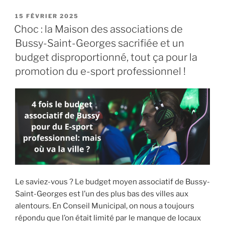
« La
la
ville
PUBLIÉ
15 FÉVRIER 2025
qualité
LE
paye
Choc : la Maison des associations de
de
pour
Bussy-Saint-Georges sacrifiée et un
vie
des
! »
budget disproportionné, tout ça pour la
mauvaises
promotion du e-sport professionnel !
décisions,
nous
payons
pour
des
mauvaises
décisions »
Le saviez-vous ? Le budget moyen associatif de Bussy-
Saint-Georges est l’un des plus bas des villes aux
alentours. En Conseil Municipal, on nous a toujours
répondu que l’on était limité par le manque de locaux