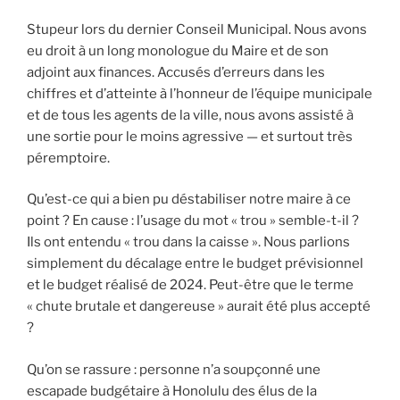
sa
Stupeur lors du dernier Conseil Municipal. Nous avons
campagne :
eu droit à un long monologue du Maire et de son
est-
adjoint aux finances. Accusés d’erreurs dans les
ce
chiffres et d’atteinte à l’honneur de l’équipe municipale
vraiment
et de tous les agents de la ville, nous avons assisté à
une
une sortie pour le moins agressive — et surtout très
bonne
péremptoire.
stratégie
électorale
Qu’est-ce qui a bien pu déstabiliser notre maire à ce
de
point ? En cause : l’usage du mot « trou » semble-t-il ?
cacher
Ils ont entendu « trou dans la caisse ». Nous parlions
les
simplement du décalage entre le budget prévisionnel
difficultés
et le budget réalisé de 2024. Peut-être que le terme
actuelles ?
« chute brutale et dangereuse » aurait été plus accepté
»
?
Qu’on se rassure : personne n’a soupçonné une
escapade budgétaire à Honolulu des élus de la