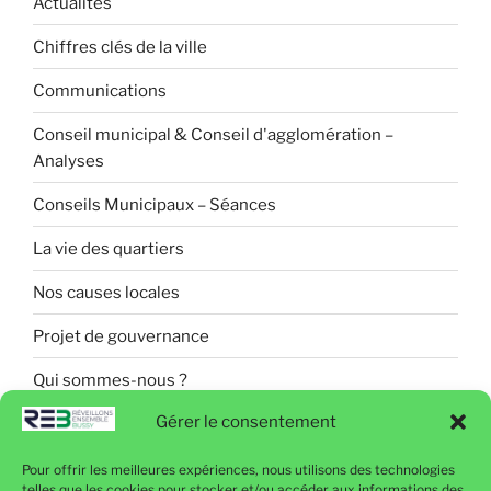
Actualités
Chiffres clés de la ville
Communications
Conseil municipal & Conseil d'agglomération –
Analyses
Conseils Municipaux – Séances
La vie des quartiers
Nos causes locales
Projet de gouvernance
Qui sommes-nous ?
Gérer le consentement
Pour offrir les meilleures expériences, nous utilisons des technologies
Politique de confidentialité
telles que les cookies pour stocker et/ou accéder aux informations des