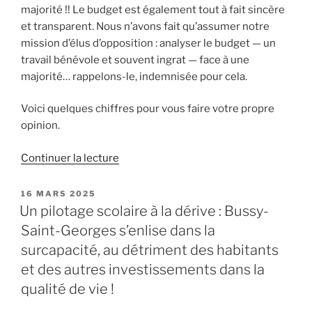
majorité !! Le budget est également tout à fait sincère
et transparent. Nous n’avons fait qu’assumer notre
mission d’élus d’opposition : analyser le budget — un
travail bénévole et souvent ingrat — face à une
majorité… rappelons-le, indemnisée pour cela.
Voici quelques chiffres pour vous faire votre propre
opinion.
de
Continuer la lecture
« Non,
Monsieur
PUBLIÉ
16 MARS 2025
LE
le
Un pilotage scolaire à la dérive : Bussy-
maire,
Saint-Georges s’enlise dans la
personne
surcapacité, au détriment des habitants
n’a
et des autres investissements dans la
dit
qualité de vie !
qu’il
y