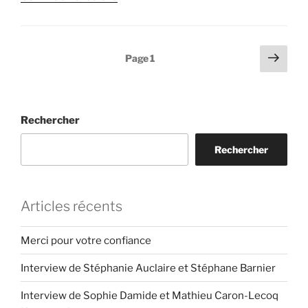
« Finances
de
la
Pagination
Page
Page
1
ville
suiv
des
:
publications
Sortie
de
Rechercher
route ? »
Rechercher
Articles récents
Merci pour votre confiance
Interview de Stéphanie Auclaire et Stéphane Barnier
Interview de Sophie Damide et Mathieu Caron-Lecoq