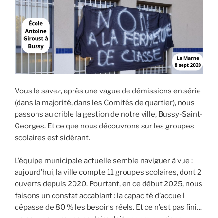
avait
de
l’argent
détourné
à
Bussy-
Saint-
Georges,
Vous le savez, après une vague de démissions en série
on
(dans la majorité, dans les Comités de quartier), nous
a
passons au crible la gestion de notre ville, Bussy-Saint-
simplement
Georges. Et ce que nous découvrons sur les groupes
dit
scolaires est sidérant.
que
L’équipe municipale actuelle semble naviguer à vue :
les
aujourd’hui, la ville compte 11 groupes scolaires, dont 2
finances
ouverts depuis 2020. Pourtant, en ce début 2025, nous
de
faisons un constat accablant : la capacité d’accueil
la
dépasse de 80 % les besoins réels. Et ce n’est pas fini…
ville