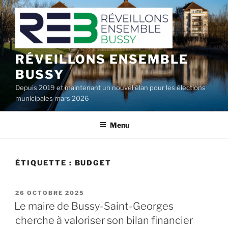
Aller
au
contenu
principal
RÉVEILLONS ENSEMBLE
BUSSY
Depuis 2019 et maintenant un nouvel élan pour les élections
municipales mars 2026
Menu
ÉTIQUETTE :
BUDGET
PUBLIÉ
26 OCTOBRE 2025
LE
Le maire de Bussy-Saint-Georges
cherche à valoriser son bilan financier