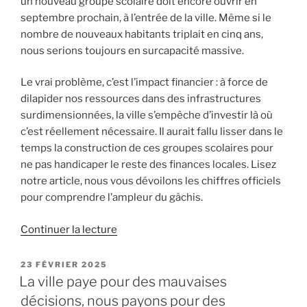
un nouveau groupe scolaire doit encore ouvrir en
sont
septembre prochain, à l’entrée de la ville. Même si le
en
nombre de nouveaux habitants triplait en cinq ans,
chute
nous serions toujours en surcapacité massive.
libre ! »
Le vrai problème, c’est l’impact financier : à force de
dilapider nos ressources dans des infrastructures
surdimensionnées, la ville s’empêche d’investir là où
c’est réellement nécessaire. Il aurait fallu lisser dans le
temps la construction de ces groupes scolaires pour
ne pas handicaper le reste des finances locales. Lisez
notre article, nous vous dévoilons les chiffres officiels
pour comprendre l’ampleur du gâchis.
de
Continuer la lecture
« Un
pilotage
PUBLIÉ
23 FÉVRIER 2025
LE
scolaire
La ville paye pour des mauvaises
à
décisions, nous payons pour des