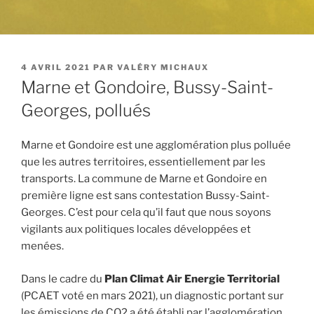
PUBLIÉ
4 AVRIL 2021
PAR
VALÉRY MICHAUX
LE
Marne et Gondoire, Bussy-Saint-
Georges, pollués
Marne et Gondoire est une agglomération plus polluée
que les autres territoires, essentiellement par les
transports. La commune de Marne et Gondoire en
première ligne est sans contestation Bussy-Saint-
Georges. C’est pour cela qu’il faut que nous soyons
vigilants aux politiques locales développées et
menées.
Dans le cadre du
Plan Climat Air Energie Territorial
(PCAET voté en mars 2021), un diagnostic portant sur
les émissions de CO2 a été établi par l’agglomération