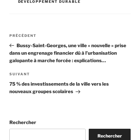
DÉVELOPPEMENT DURABLE
Navigation
Article
PRÉCÉDENT
de
précédent
Bussy-Saint-Georges, une ville « nouvelle » prise
l’article
dans un engrenage financier dû à l’urbanisation
galopante à marche forcée : explications…
Article
SUIVANT
suivant
75 % des investissements de la ville vers les
nouveaux groupes scolaires
Rechercher
Rechercher