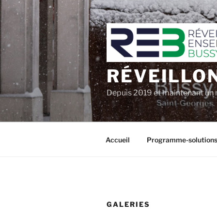
Aller
au
contenu
principal
RÉVEILLO
Depuis 2019 et maintenant un 
Accueil
Programme-solution
GALERIES