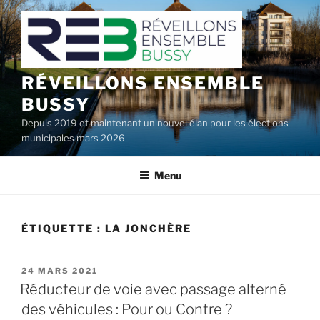
Aller
au
contenu
principal
RÉVEILLONS ENSEMBLE
BUSSY
Depuis 2019 et maintenant un nouvel élan pour les élections
municipales mars 2026
Menu
ÉTIQUETTE :
LA JONCHÈRE
PUBLIÉ
24 MARS 2021
LE
Réducteur de voie avec passage alterné
des véhicules : Pour ou Contre ?