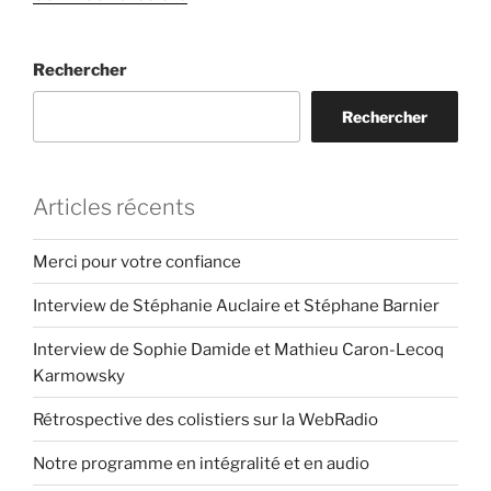
« Réducteur
de
Rechercher
voie
avec
Rechercher
passage
alterné
des
véhicules
Articles récents
:
Pour
Merci pour votre confiance
ou
Interview de Stéphanie Auclaire et Stéphane Barnier
Contre
? »
Interview de Sophie Damide et Mathieu Caron-Lecoq
Karmowsky
Rétrospective des colistiers sur la WebRadio
Notre programme en intégralité et en audio